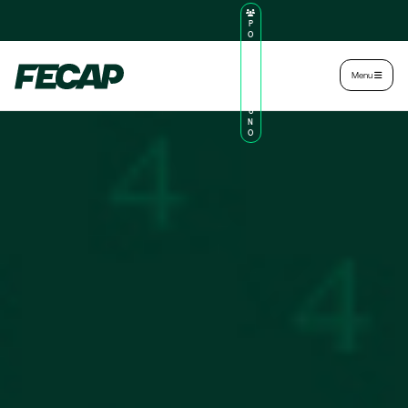
P
O
R
TA
L
|
Intranet
|
Menu
D
O
AL
U
N
O