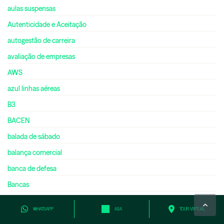
aulas suspensas
Autenticidade e Aceitação
autogestão de carreira
avaliação de empresas
AWS
azul linhas aéreas
B3
BACEN
balada de sábado
balança comercial
banca de defesa
Bancas
bancas de mestrado
WHATSAPP
ASA
TOUR VIRTUAL
bancas de tcc