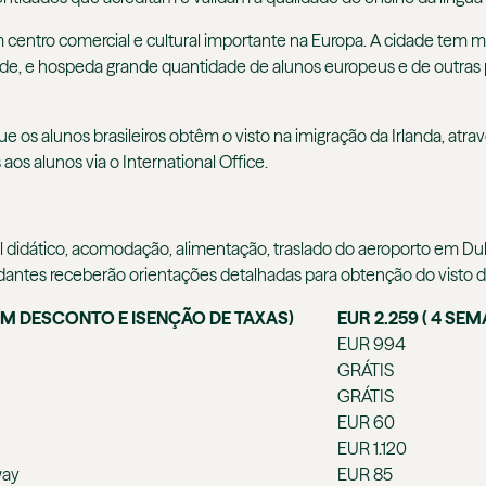
 centro comercial e cultural importante na Europa. A cidade tem ma
dade, e hospeda grande quantidade de alunos europeus e de outras
e os alunos brasileiros obtêm o visto na imigração da Irlanda, a
aos alunos via o International Office.
al didático, acomodação, alimentação, traslado do aeroporto em Du
tudantes receberão orientações detalhadas para obtenção do visto d
M DESCONTO E ISENÇÃO DE TAXAS)
EUR 2.259 ( 4 SE
EUR 994
GRÁTIS
GRÁTIS
EUR 60
EUR 1.120
way
EUR 85