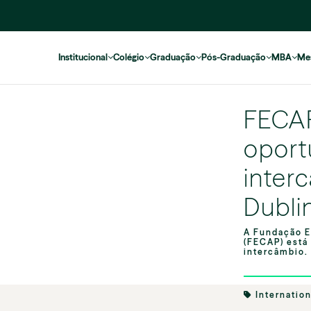
Institucional
Colégio
Graduação
Pós-Graduação
MBA
Me
FECA
oport
inter
Dubli
A Fundação E
(FECAP) está
intercâmbio.
Internation