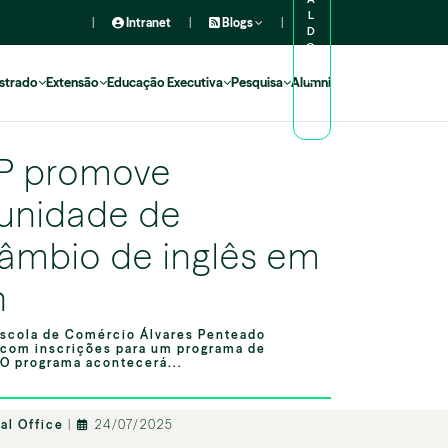
L
|
Intranet
|
Blogs
|
D
O
A
L
strado
Extensão
Educação Executiva
Pesquisa
Alumni
U
N
O
P promove
unidade de
câmbio de inglês em
n
scola de Comércio Álvares Penteado
 com inscrições para um programa de
 O programa acontecerá...
al Office
|
24/07/2025