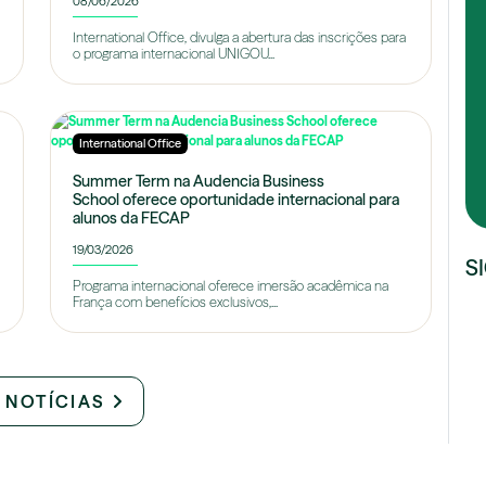
08/06/2026
International Office, divulga a abertura das inscrições para
o programa internacional UNIGOU...
International Office
Summer Term na Audencia Business
School oferece oportunidade internacional para
alunos da FECAP
19/03/2026
S
Programa internacional oferece imersão acadêmica na
França com benefícios exclusivos,...
 NOTÍCIAS