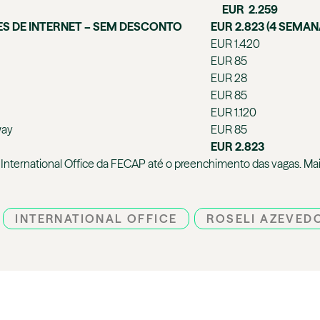
EUR 2.259
S DE INTERNET – SEM DESCONTO
EUR 2.823 (4 SEMAN
EUR 1.420
EUR 85
EUR 28
EUR 85
EUR 1.120
way
EUR 85
EUR 2.823
International Office da FECAP até o preenchimento das vagas. Mai
INTERNATIONAL OFFICE
ROSELI AZEVED