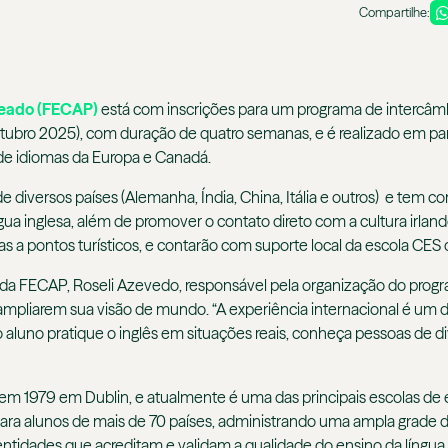
Compartilhe:
teado (FECAP)
está com inscrições para um programa de intercâmb
utubro 2025), com duração de quatro semanas, e é realizado em pa
de idiomas da Europa e Canadá.
 diversos países (Alemanha, Índia, China, Itália e outros) e tem 
ngua inglesa, além de promover o contato direto com a cultura irla
sitas a pontos turísticos, e contarão com suporte local da escola CES
 da FECAP, Roseli Azevedo, responsável pela organização do progr
 ampliarem sua visão de mundo. “A experiência internacional é um
o aluno pratique o inglês em situações reais, conheça pessoas de 
em 1979 em Dublin, e atualmente é uma das principais escolas de 
ara alunos de mais de 70 países, administrando uma ampla grade 
idades que acreditam e validam a qualidade do ensino da língua 