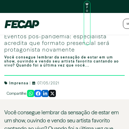
P
O
R
TA
L
|
Intranet
|
M
D
O
Image by freepik
AL
Eventos pós-pandemia: especialista
U
N
acredita que formato presencial será
O
protagonista novamente
Você consegue lembrar da sensação de estar em um
show, ouvindo e vendo seu artista favorito cantando ao
vivo? Quando foi a última vez que você...
Imprensa
|
07/05/2021
Compartilhe:
Você consegue lembrar da sensação de estar em
um show, ouvindo e vendo seu artista favorito
cantando ao vivo? Quando foi a última vez que