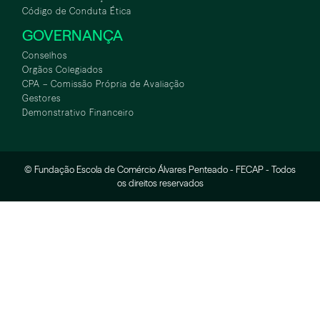
Código de Conduta Ética
GOVERNANÇA
Conselhos
Orgãos Colegiados
CPA – Comissão Própria de Avaliação
Gestores
Demonstrativo Financeiro
© Fundação Escola de Comércio Álvares Penteado - FECAP - Todos
os direitos reservados