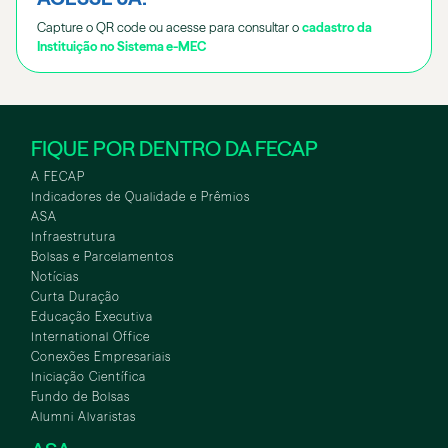
Capture o QR code ou acesse para consultar o
cadastro da
Instituição no Sistema e-MEC
FIQUE POR DENTRO DA FECAP
A FECAP
Indicadores de Qualidade e Prêmios
ASA
Infraestrutura
Bolsas e Parcelamentos
Notícias
Curta Duração
Educação Executiva
International Office
Conexões Empresariais
Iniciação Científica
Fundo de Bolsas
Alumni Alvaristas