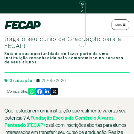
P
O
R
TA
L
|
Intranet
|
Menu
D
O
Transferência: mude de instituição e
AL
U
traga o seu curso de Graduação para a
N
FECAP!
O
Esta é a sua oportunidade de fazer parte de uma
instituição reconhecida pelo compromisso no sucesso
de seus alunos
Graduação
|
29/05/2026
Compartilhe:
Quer estudar em uma instituição que realmente valoriza seu
potencial? A
Fundação Escola de Comércio Álvares
Penteado (FECAP)
está com inscrições abertas para alunos
interessados em transferir seu curso de graduação! Realize