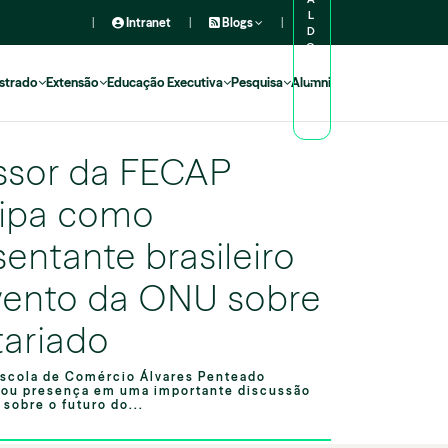
L
|
Intranet
|
Blogs
|
D
O
A
L
strado
Extensão
Educação Executiva
Pesquisa
Alumni
U
N
O
ssor da FECAP
cipa como
sentante brasileiro
ento da ONU sobre
tariado
scola de Comércio Álvares Penteado
ou presença em uma importante discussão
 sobre o futuro do...