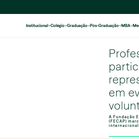
Institucional
Colégio
Graduação
Pós-Graduação
MBA
Me
Profe
parti
repre
em ev
volun
A Fundação E
(FECAP) marc
internacional