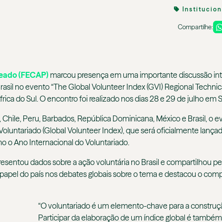
Institucio
Compartilhe:
teado (FECAP)
marcou presença em uma importante discussão inter
rasil no evento “The Global Volunteer Index (GVI) Regional Techni
frica do Sul. O encontro foi realizado nos dias 28 e 29 de julho e
, Chile, Peru, Barbados, República Dominicana, México e Brasil, o 
Voluntariado (Global Volunteer Index), que será oficialmente lança
o o Ano Internacional do Voluntariado.
entou dados sobre a ação voluntária no Brasil e compartilhou pe
 o papel do país nos debates globais sobre o tema e destacou o c
“O voluntariado é um elemento-chave para a construção
Participar da elaboração de um índice global é também 