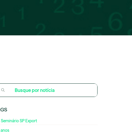
AGS
 Seminário SP Export
 anos