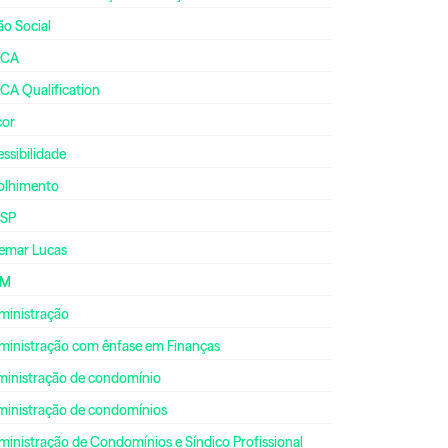
ão Social
CA
CA Qualification
cor
ssibilidade
olhimento
SP
emar Lucas
DM
ministração
ministração com ênfase em Finanças
ministração de condomínio
ministração de condomínios
inistração de Condomínios e Síndico Profissional