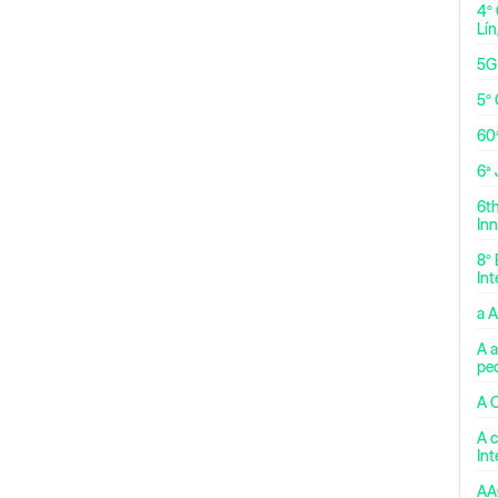
4º
Lí
5G
5º 
60
6ª
6t
Inn
8º 
Int
a 
A a
pe
A 
A c
In
AA