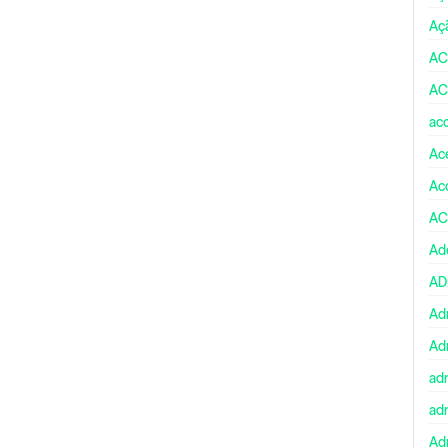
Aç
AC
AC
ac
Ace
Ac
AC
Ad
A
Ad
Ad
ad
ad
Adm