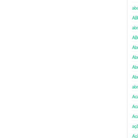
ab
AB
ab
AB
Ab
Ab
Ab
Ab
abr
Ac
Ac
Ac
aç
Aç