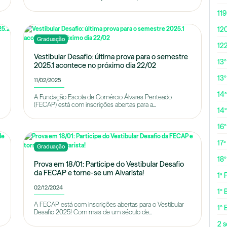
119
12
Graduação
12
Vestibular Desafio: última prova para o semestre
13
2025.1 acontece no próximo dia 22/02
13º
11/02/2025
14ª
A Fundação Escola de Comércio Álvares Penteado
(FECAP) está com inscrições abertas para a...
14
16
17ª
Graduação
18
Prova em 18/01: Participe do Vestibular Desafio
da FECAP e torne-se um Alvarista!
1ª
02/12/2024
1º 
A FECAP está com inscrições abertas para o Vestibular
1º 
Desafio 2025! Com mais de um século de...
2 