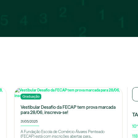
Graduação
Vestibular Desafio da FECAP tem prova marcada
para 28/06, inscreva-se!
T
31/05/2025
10º
A Fundação Escola de Comércio Álvares Penteado
118
(FECAP) está com inscrições abertas para...