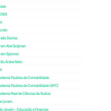
casa
ENDI
nt
ordin
raão Dantas
ram Abe Szajman
ram Sjazman
rão Árabe Neto
il
ademia Paulista de Contabilidade
ademia Paulista de Contabilidade (APC)
ademia Real de Ciências da Suécia
ão jovem
ão Jovem – Educação e Finanças