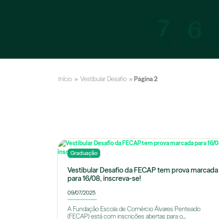
Início
»
Vestibular Desafio
»
Página 2
Graduação
Vestibular Desafio da FECAP tem prova marcada
para 16/08, inscreva-se!
09/07/2025
A Fundação Escola de Comércio Álvares Penteado
(FECAP) está com inscrições abertas para o...