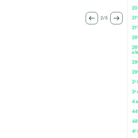
20
21º
2
/
5
21
26º
26º
e 
29
29
2ª
3ª
4 e
44
48
4ª