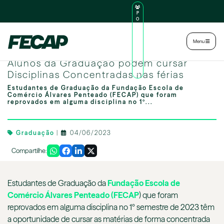
P
O
R
TA
L
|
Intranet
|
Menu
D
O
Image by freepik
AL
Alunos da Graduação podem cursar
U
N
Disciplinas Concentradas nas férias
O
Estudantes de Graduação da Fundação Escola de
Comércio Álvares Penteado (FECAP) que foram
reprovados em alguma disciplina no 1º...
Graduação
|
04/06/2023
Compartilhe:
Estudantes de Graduação da
Fundação Escola de
Comércio Álvares Penteado (FECAP
) que foram
reprovados em alguma disciplina no 1º semestre de 2023 têm
a oportunidade de cursar as matérias de forma concentrada