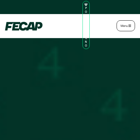
P
O
R
TA
L
|
Intranet
|
Menu
D
O
AL
U
N
O