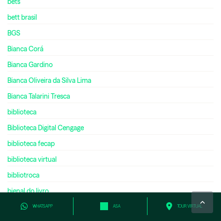
bets
bett brasil
BGS
Bianca Corá
Bianca Gardino
Bianca Oliveira da Silva Lima
Bianca Talarini Tresca
biblioteca
Biblioteca Digital Cengage
biblioteca fecap
biblioteca virtual
bibliotroca
bienal do livro
bilíngue
WHATSAPP
ASA
TOUR VIRTUAL