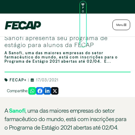
P
O
R
TA
L
|
Intranet
|
Menu
D
O
Image by freepik
AL
Sanofi apresenta seu programa de
U
N
estágio para alunos da FECAP
O
A Sanofi, uma das maiores empresas do setor
farmacêutico do mundo, está com inscrições para o
Programa de Estágio 2021 abertas até 02/04. E...
FECAP+
|
17/03/2021
Compartilhe:
A
Sanofi
, uma das maiores empresas do setor
farmacêutico do mundo, está com inscrições para
o Programa de Estágio 2021 abertas até 02/04.