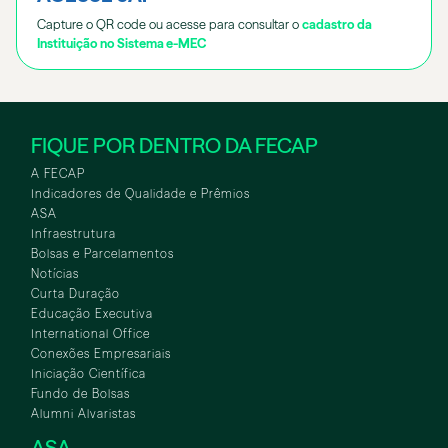
Capture o QR code ou acesse para consultar o
cadastro da
Instituição no Sistema e-MEC
FIQUE POR DENTRO DA FECAP
A FECAP
Indicadores de Qualidade e Prêmios
ASA
Infraestrutura
Bolsas e Parcelamentos
Notícias
Curta Duração
Educação Executiva
International Office
Conexões Empresariais
Iniciação Científica
Fundo de Bolsas
Alumni Alvaristas
ASA