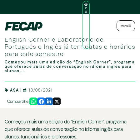
P
O
R
TA
L
|
Intranet
|
Menu
D
O
English Corner e Laboratório de Português e Inglês
AL
English Corner e Laboratório de
U
N
Português e Inglês já tem datas e horários
O
para este semestre
Começou mais uma edição do “English Corner”, programa
que oferece aulas de conversação no idioma inglês para
alunos,...
ASA
|
18/08/2021
Compartilhe:
Começou mais uma edição do “English Corner”, programa
que oferece aulas de conversação no idioma inglês para
alunos, funcionários e professores.