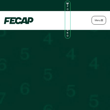
P
O
R
TA
L
|
Intranet
|
Menu
D
O
AL
U
N
O