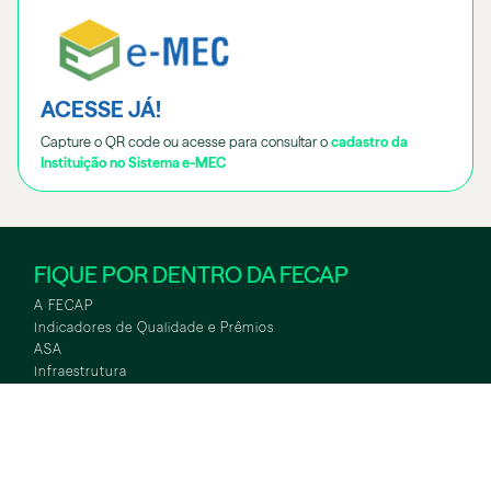
ACESSE JÁ!
Capture o QR code ou acesse para consultar o
cadastro da
Instituição no Sistema e-MEC
FIQUE POR DENTRO DA FECAP
A FECAP
Indicadores de Qualidade e Prêmios
ASA
WHATSAPP
ASA
TOUR VIRTUAL
Infraestrutura
Bolsas e Parcelamentos
Notícias
Curta Duração
Educação Executiva
International Office