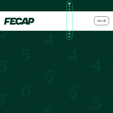
P
O
R
TA
L
|
Intranet
|
Menu
D
O
AL
U
N
O