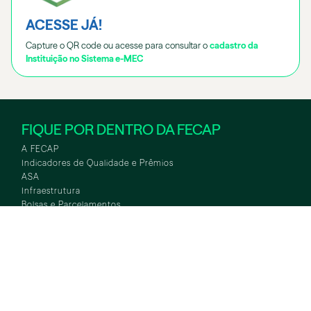
ACESSE JÁ!
Capture o QR code ou acesse para consultar o
cadastro da
Instituição no Sistema e-MEC
FIQUE POR DENTRO DA FECAP
A FECAP
Indicadores de Qualidade e Prêmios
ASA
WHATSAPP
ASA
TOUR VIRTUAL
Infraestrutura
Bolsas e Parcelamentos
Notícias
Curta Duração
Educação Executiva
International Office
Conexões Empresariais
Iniciação Científica
Fundo de Bolsas