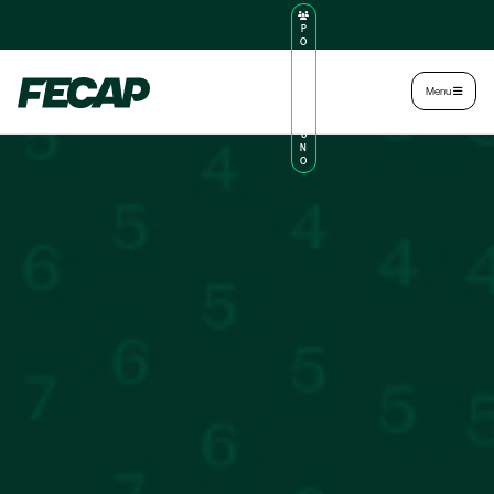
P
O
R
TA
L
|
Intranet
|
Menu
D
O
AL
U
N
O