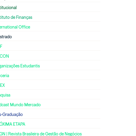
titucional
tituto de Finanças
ernational Office
strado
F
ECON
ganizações Estudantis
ceria
IEX
squisa
dcast Mundo Mercado
s-Graduação
ÓXIMA ETAPA
N | Revista Brasileira de Gestão de Negócios