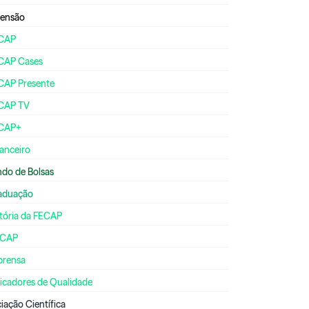
tensão
CAP
CAP Cases
CAP Presente
CAP TV
CAP+
anceiro
ndo de Bolsas
aduação
stória da FECAP
ECAP
prensa
dicadores de Qualidade
ciação Científica