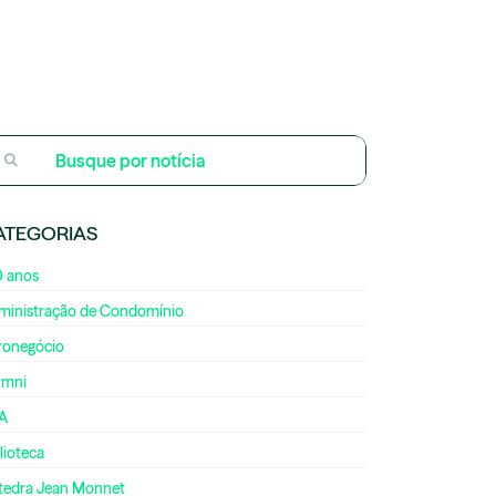
ATEGORIAS
0 anos
ministração de Condomínio
ronegócio
umni
A
lioteca
tedra Jean Monnet