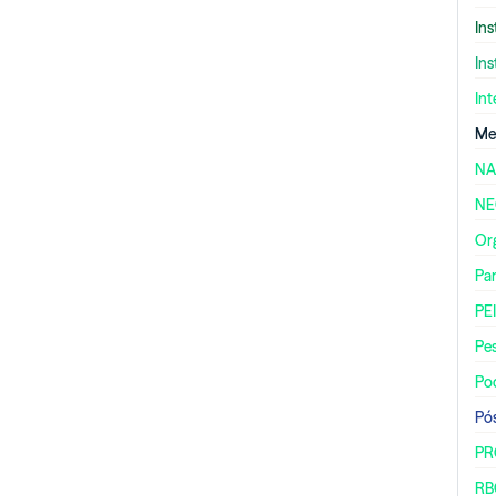
Ins
Ins
Int
Me
NA
N
Or
Par
PE
Pe
Po
Pó
PR
RBG