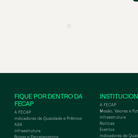
FIQUE POR DENTRO DA
INSTITUCIO
FECAP
A FECAP
Missão, Valores e Fu
A FECAP
Infraestrutura
Indicadores de Qualidade e Prêmios
Notícias
ASA
Eventos
Infraestrutura
Indicadores de Qual
Bolsas e Parcelamentos