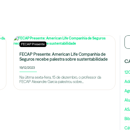
FECAP Presente
FECAP Presente: American Life Companhia de
Seguros recebe palestra sobre sustentabilidade
C
19/12/2023
12
Na última sexta-feira, 15 de dezembro, o professor da
Ad
FECAP Alexandre Garcia palestrou sobre...
Ag
Al
AS
Bib
Cá