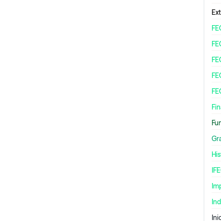
Ex
FE
FE
FE
FE
FE
Fin
Fu
Gr
Hi
IF
Im
In
Ini