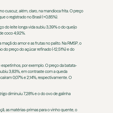
 cuscuz, além, claro, na mandioca frita. O preço
 o registrado no Brasil (+0,85%).
o do leite longa vida subiu 3,39% o do queijo
 de coco 4,92%.
a maçã do amor e as frutas no palito. Na RMSP, o
o preço do açúcar refinado (-12,51%) e do
 espetinhos, por exemplo. O preço da batata-
 subiu 3,83%, em contraste com a queda
a caíram 0,07% e 2,14%, respectivamente. O
trigo diminuiu 7,28% e o do ovo de galinha
çã, as matérias-primas para o vinho quente, o