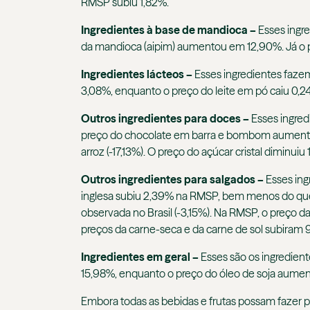
RMSP subiu 1,82%.
Ingredientes à base de mandioca –
Esses ingr
da mandioca (aipim) aumentou em 12,90%. Já o p
Ingredientes lácteos –
Esses ingredientes fazem 
3,08%, enquanto o preço do leite em pó caiu 0,24
Outros ingredientes para doces –
Esses ingred
preço do chocolate em barra e bombom aumentou
arroz (-17,13%). O preço do açúcar cristal diminuiu 
Outros ingredientes para salgados –
Esses ing
inglesa subiu 2,39% na RMSP, bem menos do que 
observada no Brasil (-3,15%). Na RMSP, o preço d
preços da carne-seca e da carne de sol subiram 
Ingredientes em geral –
Esses são os ingredient
15,98%, enquanto o preço do óleo de soja aume
Embora todas as bebidas e frutas possam fazer p