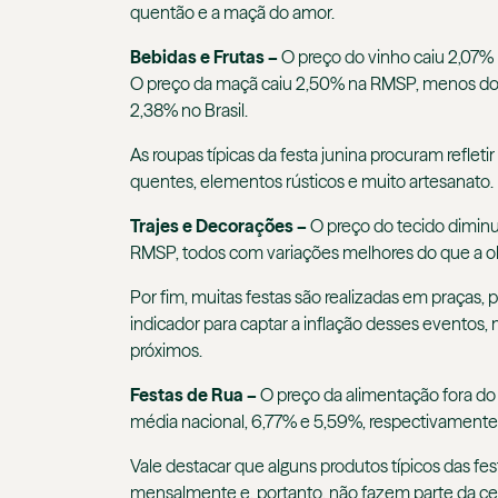
quentão e a maçã do amor.
Bebidas e Frutas –
O preço do vinho caiu 2,07% n
O preço da maçã caiu 2,50% na RMSP, menos do qu
2,38% no Brasil.
As roupas típicas da festa junina procuram refleti
quentes, elementos rústicos e muito artesanato.
Trajes e Decorações –
O preço do tecido diminu
RMSP, todos com variações melhores do que a ob
Por fim, muitas festas são realizadas em praças,
indicador para captar a inflação desses eventos,
próximos.
Festas de Rua –
O preço da alimentação fora do
média nacional, 6,77% e 5,59%, respectivamente
Vale destacar que alguns produtos típicos das f
mensalmente e, portanto, não fazem parte da c