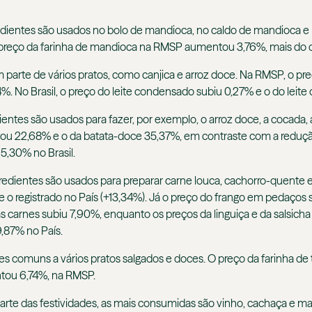
edientes são usados no bolo de mandioca, no caldo de mandioca e no
reço da farinha de mandioca na RMSP aumentou 3,76%, mais do que
parte de vários pratos, como canjica e arroz doce. Na RMSP, o preç
%. No Brasil, o preço do leite condensado subiu 0,27% e o do leite
ientes são usados para fazer, por exemplo, o arroz doce, a cocada, 
 22,68% e o da batata-doce 35,37%, em contraste com a redução d
15,30% no Brasil.
redientes são usados para preparar carne louca, cachorro-quente e
o registrado no País (+13,34%). Já o preço do frango em pedaços
as carnes subiu 7,90%, enquanto os preços da linguiça e da salsich
9,87% no País.
es comuns a vários pratos salgados e doces. O preço da farinha de 
ntou 6,74%, na RMSP.
arte das festividades, as mais consumidas são vinho, cachaça e ma