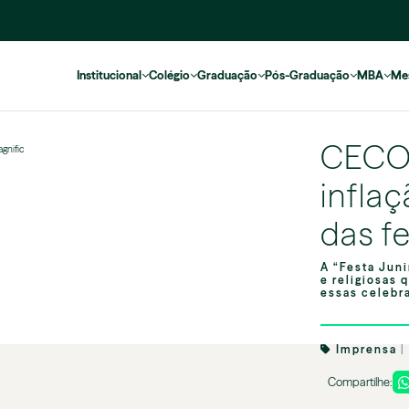
Institucional
Colégio
Graduação
Pós-Graduação
MBA
Me
CECO
gnific
infla
das f
A “Festa Juni
e religiosas 
essas celebr
Imprensa
|
Compartilhe: