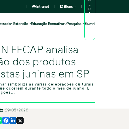
L
|
Intranet
|
Blogs
|
D
O
A
L
strado
Extensão
Educação Executiva
Pesquisa
Alumni
U
N
O
N FECAP analisa
ção dos produtos
estas juninas em SP
na” simboliza as várias celebrações culturais
que ocorrem durante todo o mês de junho. E
ações...
29/05/2026