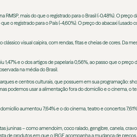
a RMSP, mais do que o registrado para o Brasil (-0,48%). O preço d
e o registrado para o País (-4,60%). O preço do abacaxi (usado c
r o clássico visual caipira, com rendas, fitas e cheias de cores. D
iu 1,47% e o dos artigos de papelaria 0,56%, ao passo que o preç
servada na média do Brasil.
 parques e centros culturais, que possuem em sua programação: sho
 mas podemos usar a alimentação fora do domicílio e o cinema, o t
 domicílio aumentou 7,64% e o do cinema, teatro e concertos 7,61
estas juninas – como amendoim, coco ralado, gengibre, canela, cra
esta de produtos em que o IBGE acompanha a mudança de preços.