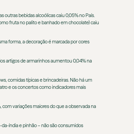
as outras bebidas alcoólicas caiu 0,05% no País.
omo fruta no palito e banhado em chocolate) caiu
a mesma forma, a decoração é marcada por cores
o dos artigos de armarinhos aumentou 0,04% na
ws, comidas típicas e brincadeiras. Não há um
eatro e os concertos como indicadores mais
%, com variações maiores do que a observada na
vo-da-índia e pinhão – não são consumidos