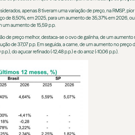
erados, apenas 8 tiveram uma variação de preço, na RMSP, pior em
eço de 8,50%, em 2025, para um aumento de 35,37% em 2026, ou 
com um aumento de 15,59 p.p.
ação de preço melhor, destaca-se o ovo de galinha, de um aumento
dução de 37,07 p.p. Em seguida, a carne, de um aumento no preç
.p.), do açucar refinado (-12,48 p.p.) e do arroz (-10,06 p.p.).