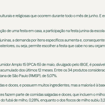
 culturais e religiosas que ocorrem durante todo o mês de junho. E
ão de uma festa em casa, a participação na festa junina da escola d
juninas, a demanda por itens específicos aumenta e, consequente
posteriores, ou seja, permite escolher a festa que cabe no seu orça
midor Amplo 15 (IPCA-15) de maio, divulgado pelo IBGE, é possív
 no acumulado dos últimos 12 meses. Entre os 34 produtos conside
tana de São Paulo (RMSP), de 5,07%.
das e doces, e possuem muitos ingredientes, mas a maioria é à b
tes fazem parte de comidas salgadas e doces, que incluem o milho 
 o do fubá de milho, 0,28%, enquanto o dos flocos de milho subiu 