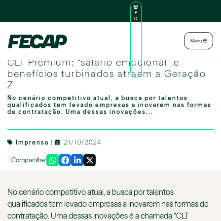
P
O
R
TA
L
|
Intranet
|
Menu
D
O
Image by freepik
AL
CLT Premium: “salário emocional” e
U
N
benefícios turbinados atraem a Geração
O
Z
No cenário competitivo atual, a busca por talentos
qualificados tem levado empresas a inovarem nas formas
de contratação. Uma dessas inovações...
Imprensa
|
21/10/2024
Compartilhe:
No cenário competitivo atual, a busca por talentos
qualificados tem levado empresas a inovarem nas formas de
contratação. Uma dessas inovações é a chamada “CLT