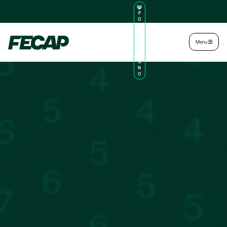
P
O
R
TA
L
|
Intranet
|
Menu
D
O
AL
U
N
O