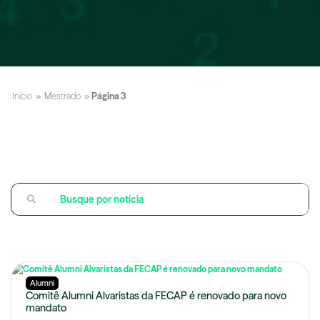
Início
»
Mestrado
»
Página 3
Alumni
Comitê Alumni Alvaristas da FECAP é renovado para novo
mandato