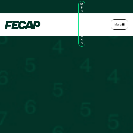
P
O
R
TA
L
|
Intranet
|
Menu
D
O
AL
U
N
O