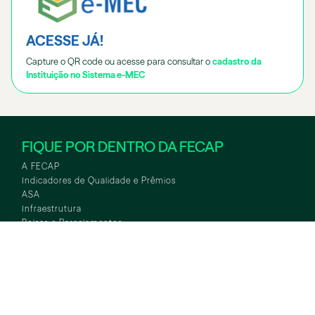
ACESSE JÁ!
Capture o QR code ou acesse para consultar o
cadastro da
Instituição no Sistema e-MEC
FIQUE POR DENTRO DA FECAP
A FECAP
Indicadores de Qualidade e Prêmios
ASA
WHATSAPP
ASA
TOUR VIRTUAL
Infraestrutura
Bolsas e Parcelamentos
Notícias
Curta Duração
Educação Executiva
International Office
Conexões Empresariais
Iniciação Científica