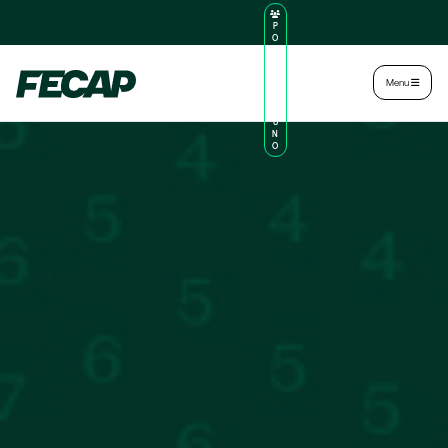
P
O
R
TA
L
|
Intranet
|
Menu
D
O
AL
U
N
O