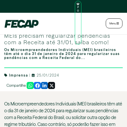
P
O
R
TA
L
|
Intranet
|
Menu
D
O
Image by freepik
AL
MEIs precisam regularizar pendências
U
N
com a Receita até 31/01, saiba como!
O
Os Microempreendedores Individuais (MEI) brasileiros
têm até o dia 31 de janeiro de 2024 para regularizar suas
pendências com a Receita Federal do...
Imprensa
|
25/01/2024
Compartilhe:
Os Microempreendedores Individuais (MEI) brasileiros têm até
o dia 31 de janeiro de 2024 para regularizar suas pendências
com a Receita Federal do Brasil, ou solicitar outra opção de
regime tributário. Caso contrário, só poderão fazer isso em