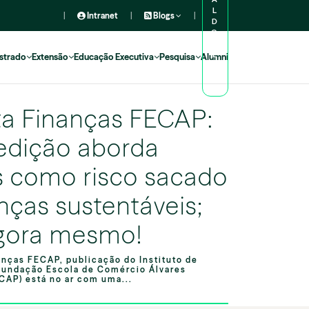
L
|
Intranet
|
Blogs
|
D
O
A
L
strado
Extensão
Educação Executiva
Pesquisa
Alumni
U
N
O
ta Finanças FECAP:
edição aborda
 como risco sacado
anças sustentáveis;
agora mesmo!
anças FECAP, publicação do Instituto de
Fundação Escola de Comércio Álvares
CAP) está no ar com uma...