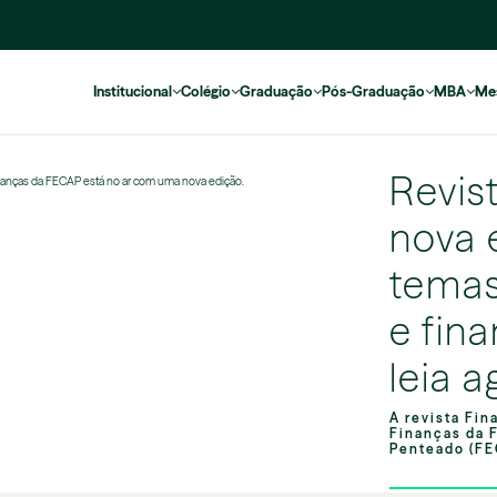
Institucional
Colégio
Graduação
Pós-Graduação
MBA
Me
Revis
Finanças da FECAP está no ar com uma nova edição.
nova 
temas
e fin
leia 
A revista Fin
Finanças da 
Penteado (FE