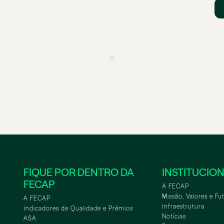
FIQUE POR DENTRO DA
INSTITUCIO
FECAP
A FECAP
Missão, Valores e Fu
A FECAP
Infraestrutura
Indicadores de Qualidade e Prêmios
Notícias
ASA