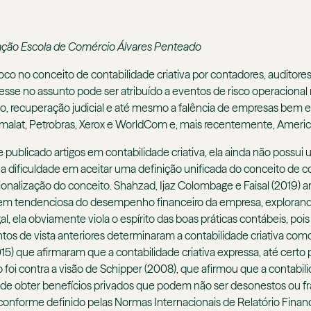
ação Escola de Comércio Álvares Penteado
o no conceito de contabilidade criativa por contadores, auditor
sse no assunto pode ser atribuído a eventos de risco operacional r
o, recuperação judicial e até mesmo a falência de empresas bem 
rmalat, Petrobras, Xerox e WorldCom e, mais recentemente, Americ
ublicado artigos em contabilidade criativa, ela ainda não possui 
ificuldade em aceitar uma definição unificada do conceito de cont
ionalização do conceito. Shahzad, Ijaz Colombage e Faisal (2019) 
em tendenciosa do desempenho financeiro da empresa, exploran
al, ela obviamente viola o espírito das boas práticas contábeis, po
tos de vista anteriores determinaram a contabilidade criativa com
015) que afirmaram que a contabilidade criativa expressa, até certo
foi contra a visão de Schipper (2008), que afirmou que a contabili
im de obter benefícios privados que podem não ser desonestos ou f
conforme definido pelas Normas Internacionais de Relatório Finance