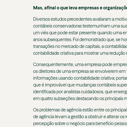
Mas, afinal o que leva empresas e organizaçõ
Diversos estudos precedentes avaliaram a motiva
contábeis conservadoras testemunham uma suaviz
um viés que pode estar presente quando uma empr
anos subsequentes. Foi demonstrado que, se hou
transações no mercado de capitais, a contabilida
contabilidade criativa para mostrar uma redução
Consequentemente, uma empresa pode emprestar d
os diretores de uma empresa se envolverem em “n
informações usando contabilidade criativa; portan
que é improvável que mudanças contábeis superfi
identificada por analistas cuidadosos, que enxe
em quatro subseções destacando os principais mot
Os problemas de agência estão entre os principa
de agência levam a gestão a obstruir e alterar os
percepção sobre o negócio para benefício pessoa