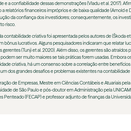
e e a confiabilidade dessas demonstrações (Vladu et al. 2017). Af
o a relatórios financeiros impróprios e de baixa qualidade (Arnold 
ução da confiança dos investidores; consequentemente, os invest
o risco.
a contabilidade criativa foi apresentada pelos autores de (Škoda et
m bônus lucrativos. Alguns pesquisadores indicaram que relatar lu
os gerentes (Tunji et al. 2020). Além disso, os gerentes são atraídos 
 podem ser muito maiores se tais práticas forem usadas. Embora o
idade criativa, há um consenso sobre a correlação entre benefício
vez um dos grandes desafios e problemas existentes na contabilidade 
ração de Empresas, Mestre em Ciências Contábeis e Atuariais pel
sidade de São Paulo e pós-doutor em Administração pela UNICAMP.
s Penteado (FECAP) e professor adjunto de finanças da Universid