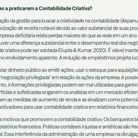
es a praticarem a Contabilidade Criativa?
ção da gestão para buscar a criatividade na contabilidade (Akpan
ação de receita notável devido ao valor substancial de suas pro
esa deficitária relata perdas maiores do que as reais em um ano 
ver uma diferença substancial entre o desempenho real dos negóci
de criativa pode ser adotada (Gupta & Kumar, 2020). É viável mant
 no endividamento aparente. A redução de empréstimos projeta lucr
inheiro público ao emitir ações, usar o estoque para aquisições 
egociação privilegiada” em relação às ações da empresa, é possíve
to, informações privilegiadas podem ser mal utilizadas para ganho p
ciais e sofisticadas enganem os analistas em um mercado eficiente
rgam as medidas de aumento de renda e as sinalizam como potenciai
ivadores para usar contabilidade criativa em relatórios financeiro
is motivos que promovem a contabilidade criativa. Os banqueiros b
 relatórios financeiros. Práticas contábeis injustas e antiéticas sã
l. Essa interferência da administração de uma empresa na divulga