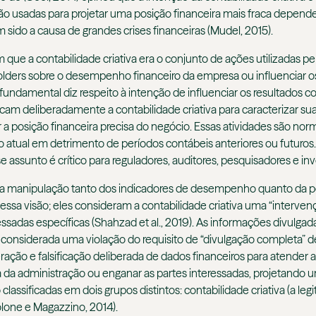
 são usadas para projetar uma posição financeira mais fraca depen
m sido a causa de grandes crises financeiras (Mudel, 2015).
 que a contabilidade criativa era o conjunto de ações utilizadas pel
holders sobre o desempenho financeiro da empresa ou influenciar 
undamental diz respeito à intenção de influenciar os resultados co
icam deliberadamente a contabilidade criativa para caracterizar suas
tir a posição financeira precisa do negócio. Essas atividades são 
atual em detrimento de períodos contábeis anteriores ou futuros
se assunto é crítico para reguladores, auditores, pesquisadores e inv
 a manipulação tanto dos indicadores de desempenho quanto da po
sa visão; eles consideram a contabilidade criativa uma “intervenç
ressadas específicas (Shahzad et al., 2019). As informações divulga
considerada uma violação do requisito de “divulgação completa” def
eração e falsificação deliberada de dados financeiros para atender
a da administração ou enganar as partes interessadas, projetando 
lassificadas em dois grupos distintos: contabilidade criativa (a leg
aolone e Magazzino, 2014).