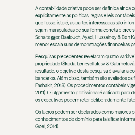
A contabilidade criativa pode ser definida ainda 
explicitamente as políticas, regras e leis contábe
que fosse, isto é, as partes interessadas são in
sejam manipuladas de sua forma correta e precisa;
Schaltegger, Baalouch, Ayadi, Hussainey & Ben
menor escala suas demonstrações financeiras para
Pesquisas precedentes revelaram quatro variáveis 
propriedade (Škoda, Lengyelfalusy & Gabrhelová, 
resultado, o objetivo desta pesquisa é avaliar a c
bancários. Além disso, também são avaliados os f
Fashakh, 2018). Os procedimentos contábeis vig
2011). O julgamento profissional é aplicado para
os executivos podem reter deliberadamente fatos
Os lucros podem ser declarados como maiores para
conhecimentos de domínio para falsificar informa
Goel, 2014).