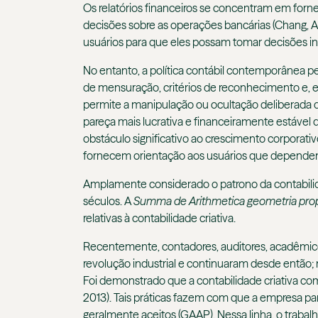
Os relatórios financeiros se concentram em forne
decisões sobre as operações bancárias (Chang, Am
usuários para que eles possam tomar decisões in
No entanto, a política contábil contemporânea pe
de mensuração, critérios de reconhecimento e, e
permite a manipulação ou ocultação deliberada
pareça mais lucrativa e financeiramente estável
obstáculo significativo ao crescimento corporativo
fornecem orientação aos usuários que dependem de
Amplamente considerado o patrono da contabilidad
séculos. A
Summa de Arithmetica geometria propor
relativas à contabilidade criativa.
Recentemente, contadores, auditores, acadêmicos 
revolução industrial e continuaram desde então; 
Foi demonstrado que a contabilidade criativa c
2013). Tais práticas fazem com que a empresa par
geralmente aceitos (GAAP). Nessa linha, o trabal