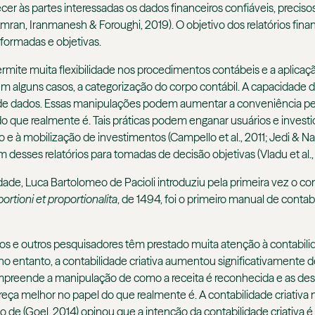
cer às partes interessadas os dados financeiros confiáveis, preci
ran, Iranmanesh & Foroughi, 2019). O objetivo dos relatórios fina
formadas e objetivas.
rmite muita flexibilidade nos procedimentos contábeis e a aplicaç
m alguns casos, a categorização do corpo contábil. A capacidade
 de dados. Essas manipulações podem aumentar a conveniência p
 do que realmente é. Tais práticas podem enganar usuários e inves
 e à mobilização de investimentos (Campello et al., 2011; Jedi & Naya
sses relatórios para tomadas de decisão objetivas (Vladu et al., 
e, Luca Bartolomeo de Pacioli introduziu pela primeira vez o conc
tioni et proportionalita
, de 1494, foi o primeiro manual de contabi
e outros pesquisadores têm prestado muita atenção à contabilidade
no entanto, a contabilidade criativa aumentou significativamente 
ompreende a manipulação de como a receita é reconhecida e as de
eça melhor no papel do que realmente é. A contabilidade criativa nã
ho de (Goel, 2014) opinou que a intenção da contabilidade criativa 