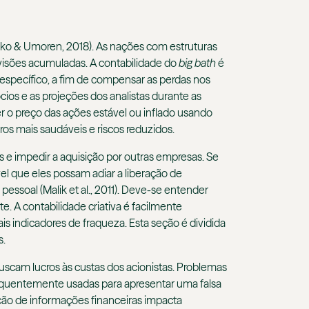
uko & Umoren, 2018). As nações com estruturas
visões acumuladas. A contabilidade do
big bath
é
específico, a fim de compensar as perdas nos
os e as projeções dos analistas durante as
er o preço das ações estável ou inflado usando
os mais saudáveis e riscos reduzidos.
e impedir a aquisição por outras empresas. Se
l que eles possam adiar a liberação de
essoal (Malik et al., 2011). Deve-se entender
. A contabilidade criativa é facilmente
s indicadores de fraqueza. Esta seção é dividida
s.
uscam lucros às custas dos acionistas. Problemas
o frequentemente usadas para apresentar uma falsa
ção de informações financeiras impacta