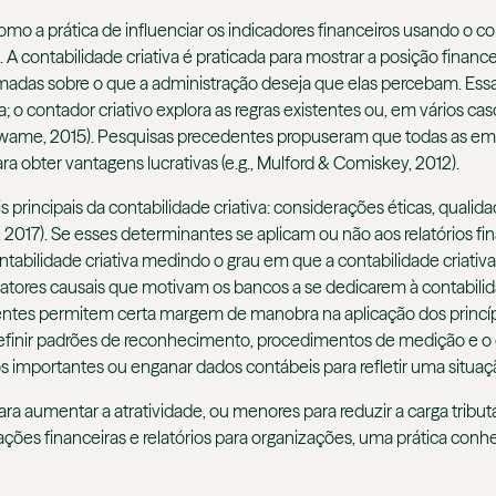
como a prática de influenciar os indicadores financeiros usando o 
is. A contabilidade criativa é praticada para mostrar a posição fina
formadas sobre o que a administração deseja que elas percebam. Ess
 o contador criativo explora as regras existentes ou, em vários cas
 Kwame, 2015). Pesquisas precedentes propuseram que todas as e
 obter vantagens lucrativas (e.g., Mulford & Comiskey, 2012).
principais da contabilidade criativa: considerações éticas, qualida
2017). Se esses determinantes se aplicam ou não aos relatórios fi
ontabilidade criativa medindo o grau em que a contabilidade criativa 
atores causais que motivam os bancos a se dedicarem à contabilid
entes permitem certa margem de manobra na aplicação dos princípi
 definir padrões de reconhecimento, procedimentos de medição e o c
 importantes ou enganar dados contábeis para refletir uma situaçã
 aumentar a atratividade, ou menores para reduzir a carga tributá
ções financeiras e relatórios para organizações, uma prática conhec