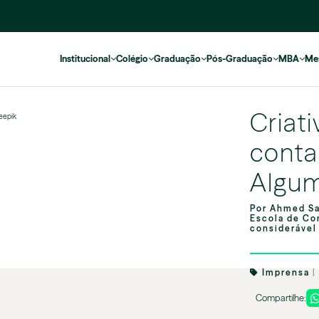
Institucional
Colégio
Graduação
Pós-Graduação
MBA
Me
Criat
reepik
conta
Algum
Por Ahmed Sa
Escola de Co
considerável 
Imprensa
|
Compartilhe: