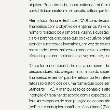
objetivo. Por outro lado, essas práticas também
contabilidade criativa é um desafio crítico que te
Além disso, Diana e Beattrice (2010) consideraram
financeiros com o objetivo de enganar os stake
número relatado pela empresa. Assim, a questão f
claro a partir da discussão que os executivos prat
atender a interesses investidos, em vez de refle
mostrando lucros maiores ou menores no período 
afetados pela contabilidade criativa; portanto, es
Dessa forma, contabilidade criativa compreende
pesquisadores não chegaram a um acordo sobre es
financeiros externos” para beneficiar partes inte
fatos são distorcidos de uma forma que pode ser 
Standard (IFRS). A manipulação de contas é a alt
intenção é trabalhar de acordo com a expectativ
fora. As categorias de manipulação de contas são c
(políticas e princípios contábeis são violados) (P