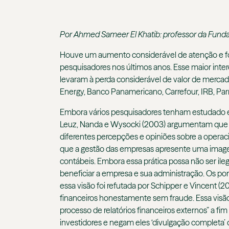
Por Ahmed Sameer El Khatib: professor da Fund
Houve um aumento considerável de atenção e foc
pesquisadores nos últimos anos. Esse maior intere
levaram à perda considerável de valor de mercad
Energy, Banco Panamericano, Carrefour, IRB, Pa
Embora vários pesquisadores tenham estudado e p
Leuz, Nanda e Wysocki (2003) argumentam que a d
diferentes percepções e opiniões sobre a operac
que a gestão das empresas apresente uma imag
contábeis. Embora essa prática possa não ser ileg
beneficiar a empresa e sua administração. Os pon
essa visão foi refutada por Schipper e Vincent (2
financeiros honestamente sem fraude. Essa visão 
processo de relatórios financeiros externos” a f
investidores e negam eles ‘divulgação completa’ 