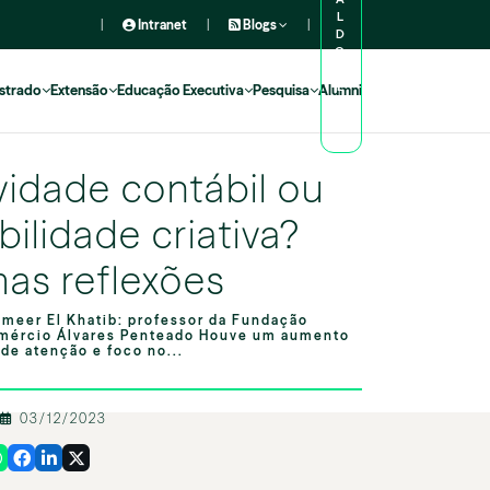
L
|
Intranet
|
Blogs
|
D
O
A
L
strado
Extensão
Educação Executiva
Pesquisa
Alumni
U
N
O
ividade contábil ou
bilidade criativa?
as reflexões
meer El Khatib: professor da Fundação
mércio Álvares Penteado Houve um aumento
de atenção e foco no...
03/12/2023