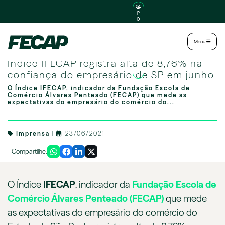
P
O
R
TA
L
|
Intranet
|
Menu
D
O
Image by freepik
AL
Índice IFECAP registra alta de 8,76% na
U
N
confiança do empresário de SP em junho
O
O Índice IFECAP, indicador da Fundação Escola de
Comércio Álvares Penteado (FECAP) que mede as
expectativas do empresário do comércio do...
Imprensa
|
23/06/2021
Compartilhe:
O Índice
IFECAP
, indicador da
Fundação Escola de
Comércio Álvares Penteado (FECAP)
que mede
as expectativas do empresário do comércio do