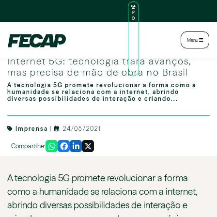
P
O
R
TA
L
|
Intranet
|
Menu
D
O
Image by freepik
AL
Internet 5G: tecnologia trará avanços,
U
N
mas precisa de mão de obra no Brasil
O
A tecnologia 5G promete revolucionar a forma como a
humanidade se relaciona com a internet, abrindo
diversas possibilidades de interação e criando...
Imprensa
|
24/05/2021
Compartilhe:
A tecnologia 5G promete revolucionar a forma
como a humanidade se relaciona com a internet,
abrindo diversas possibilidades de interação e