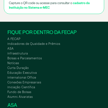
Capture o QR code ou acesse para consultar o
cadastro da
Instituição no Sistema e-MEC
FIQUE POR DENTRO DA FECAP
A FECAP
Indicadores de Qualidade e Prêmios
ASA
Infraestrutura
Bolsas e Parcelamentos
Notícias
Curta Duração
Educação Executiva
International Office
Conexões Empresariais
Iniciação Científica
Fundo de Bolsas
Alumni Alvaristas
ASA