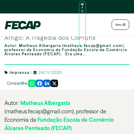
P
O
R
TA
L
|
Intranet
|
Menu
D
O
Image by freepik
AL
Artigo: A Tragédia dos Comuns
U
N
O
Autor: Matheus Albergaria (matheus.fecap@gmail.com),
professor de Economia da Fundação Escola de Comércio
Álvares Penteado (FECAP). Era uma...
Imprensa
|
24/11/2020
Compartilhe:
Autor:
Matheus Albergaria
(matheus.fecap@gmail.com), professor de
Economia da
Fundação Escola de Comércio
Álvares Penteado (FECAP)
.