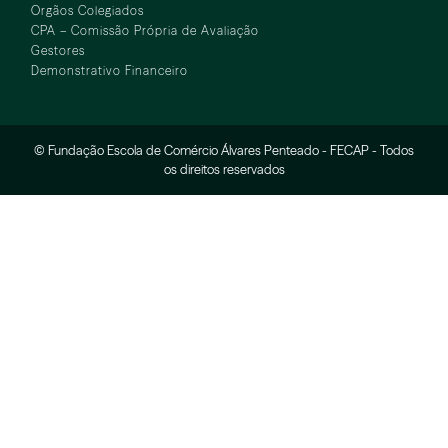
Orgãos Colegiados
CPA – Comissão Própria de Avaliação
Gestores
Demonstrativo Financeiro
© Fundação Escola de Comércio Álvares Penteado - FECAP - Todos
os direitos reservados