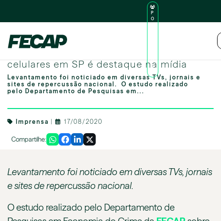
P
O
R
TA
L
|
Intranet
|
D
O
Estudo da FECAP sobre roubo de
AL
U
celulares em SP é destaque na mídia
N
O
Levantamento foi noticiado em diversas TVs, jornais e
sites de repercussão nacional. O estudo realizado
pelo Departamento de Pesquisas em...
Imprensa
|
17/08/2020
Compartilhe:
Levantamento foi noticiado em diversas TVs, jornais
e sites de repercussão nacional.
O estudo realizado pelo Departamento de