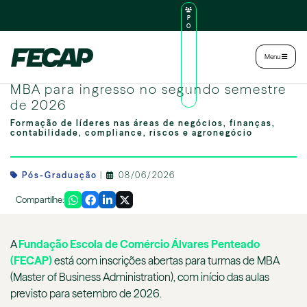
P
O
R
TA
L
|
Intranet
|
Menu
D
O
FECAP abre inscrições do programa de
AL
U
MBA para ingresso no segundo semestre
N
de 2026
O
Formação de líderes nas áreas de negócios, finanças,
contabilidade, compliance, riscos e agronegócio
Pós-Graduação
|
08/06/2026
Compartilhe:
A
Fundação Escola de Comércio Álvares Penteado
(FECAP)
está com inscrições abertas para turmas de MBA
(Master of Business Administration), com início das aulas
previsto para setembro de 2026.