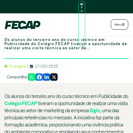
P
O
R
TA
L
|
Intranet
|
Menu
D
O
Alunos do Colégio FECAP visitam a Elgin
AL
U
Os alunos do terceiro ano do curso técnico em
N
Publicidade do Colégio FECAP tiveram a oportunidade de
O
realizar uma visita técnica ao setor de...
Colégio
|
27/02/2025
Compartilhe:
Os alunos do terceiro ano do curso técnico em Publicidade do
Colégio FECAP
tiveram a oportunidade de realizar uma visita
técnica ao setor de marketing da empresa
Elgin
, uma das
principais referências no mercado. A iniciativa faz parte da
formação acadêmica, proporcionando uma vivência prática
do ambiente corporativo e ampliando seus conhecimentos