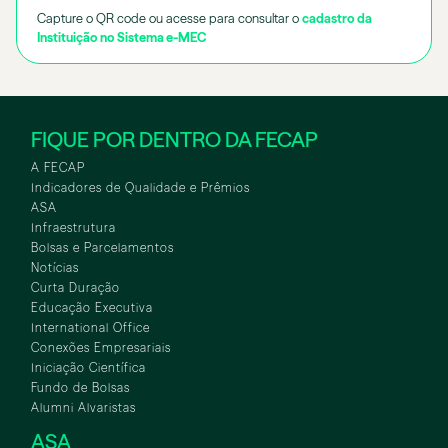
Capture o QR code ou acesse para consultar o
cadastro da
Instituição no Sistema e-MEC
FIQUE POR DENTRO DA FECAP
A FECAP
Indicadores de Qualidade e Prêmios
ASA
Infraestrutura
Bolsas e Parcelamentos
Notícias
Curta Duração
Educação Executiva
International Office
Conexões Empresariais
Iniciação Científica
Fundo de Bolsas
Alumni Alvaristas
ASA