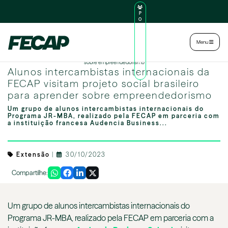
P
O
R
TA
L
|
Intranet
|
Menu
D
O
Alunos intercambistas internacionais da FECAP visitam projeto social brasileiro para aprender
AL
sobre empreendedorismo
U
Alunos intercambistas internacionais da
N
O
FECAP visitam projeto social brasileiro
para aprender sobre empreendedorismo
Um grupo de alunos intercambistas internacionais do
Programa JR-MBA, realizado pela FECAP em parceria com
a instituição francesa Audencia Business...
Extensão
|
30/10/2023
Compartilhe:
Um grupo de alunos intercambistas internacionais do
Programa JR-MBA, realizado pela FECAP em parceria com a