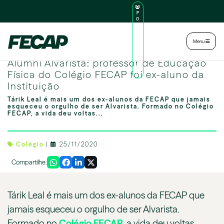
P
O
R
TA
L
|
Intranet
|
Menu
D
O
Professor de Educação Física do Colégio FECAP foi ex-aluno da Instituição
AL
Alumni Alvarista: professor de Educação
U
N
Física do Colégio FECAP foi ex-aluno da
O
Instituição
Tárik Leal é mais um dos ex-alunos da FECAP que jamais
esqueceu o orgulho de ser Alvarista. Formado no Colégio
FECAP, a vida deu voltas...
Colégio
|
25/11/2020
Compartilhe:
Tárik Leal é mais um dos ex-alunos da FECAP que
jamais esqueceu o orgulho de ser Alvarista.
Formado no
Colégio FECAP
, a vida deu voltas