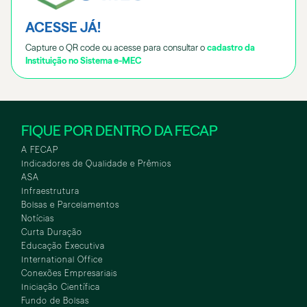
ACESSE JÁ!
Capture o QR code ou acesse para consultar o
cadastro da
Instituição no Sistema e-MEC
FIQUE POR DENTRO DA FECAP
A FECAP
Indicadores de Qualidade e Prêmios
ASA
Infraestrutura
Bolsas e Parcelamentos
Notícias
Curta Duração
Educação Executiva
International Office
Conexões Empresariais
Iniciação Científica
Fundo de Bolsas