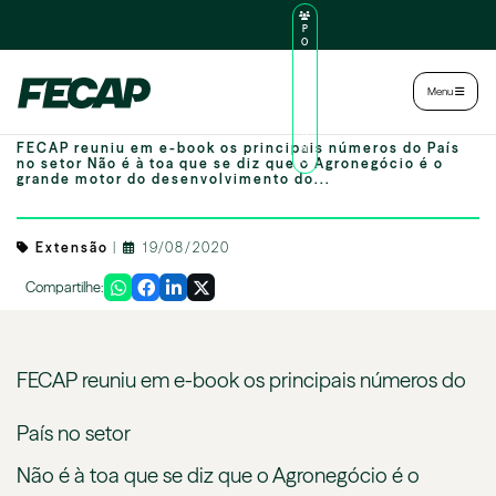
P
O
R
TA
L
|
Intranet
|
Menu
D
O
Veja números do agronegócio brasileiro
AL
U
FECAP reuniu em e-book os principais números do País
N
no setor Não é à toa que se diz que o Agronegócio é o
O
grande motor do desenvolvimento do...
Extensão
|
19/08/2020
Compartilhe:
FECAP reuniu em e-book os principais números do
País no setor
Não é à toa que se diz que o Agronegócio é o