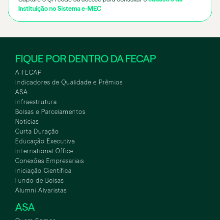
Instituição no Sistema e-MEC
FIQUE POR DENTRO DA FECAP
A FECAP
Indicadores de Qualidade e Prêmios
ASA
Infraestrutura
Bolsas e Parcelamentos
Notícias
Curta Duração
Educação Executiva
International Office
Conexões Empresariais
Iniciação Científica
Fundo de Bolsas
Alumni Alvaristas
ASA