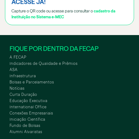
ACESSE JÁ!
Capture o QR code ou acesse para consultar o
cadastro da
Instituição no Sistema e-MEC
FIQUE POR DENTRO DA FECAP
A FECAP
Indicadores de Qualidade e Prêmios
ASA
Infraestrutura
Bolsas e Parcelamentos
Notícias
Curta Duração
Educação Executiva
International Office
Conexões Empresariais
Iniciação Científica
Fundo de Bolsas
Alumni Alvaristas