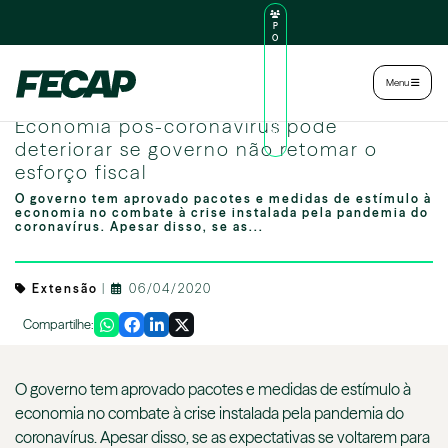
P
O
R
TA
L
|
Intranet
|
Menu
D
O
Macro shot of financial concept
AL
Economia pós-coronavírus pode
U
N
deteriorar se governo não retomar o
O
esforço fiscal
O governo tem aprovado pacotes e medidas de estímulo à
economia no combate à crise instalada pela pandemia do
coronavírus. Apesar disso, se as...
Extensão
|
06/04/2020
Compartilhe:
O governo tem aprovado pacotes e medidas de estímulo à
economia no combate à crise instalada pela pandemia do
coronavírus. Apesar disso, se as expectativas se voltarem para