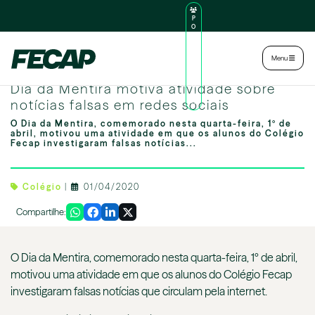
P
O
R
TA
L
|
Intranet
|
Menu
D
O
Image by freepik
AL
Dia da Mentira motiva atividade sobre
U
N
notícias falsas em redes sociais
O
O Dia da Mentira, comemorado nesta quarta-feira, 1º de
abril, motivou uma atividade em que os alunos do Colégio
Fecap investigaram falsas notícias...
Colégio
|
01/04/2020
Compartilhe:
O Dia da Mentira, comemorado nesta quarta-feira, 1º de abril,
motivou uma atividade em que os alunos do Colégio Fecap
investigaram falsas notícias que circulam pela internet.