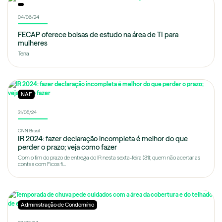
04/06/24
FECAP oferece bolsas de estudo na área de TI para
mulheres
Terra
NAF
31/05/24
CNN Brasil
IR 2024: fazer declaração incompleta é melhor do que
perder o prazo; veja como fazer
Com o fim do prazo de entrega do IR nesta sexta-feira (31); quem não acertar as
contas com Ficos fi...
Administração de Condomínio