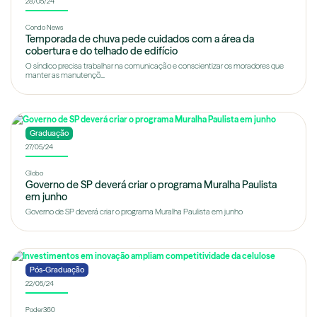
28/05/24
Condo News
Temporada de chuva pede cuidados com a área da
cobertura e do telhado de edifício
O síndico precisa trabalhar na comunicação e conscientizar os moradores que
manter as manutençõ...
Graduação
27/05/24
Globo
Governo de SP deverá criar o programa Muralha Paulista
em junho
Governo de SP deverá criar o programa Muralha Paulista em junho
Pós-Graduação
22/05/24
Poder360