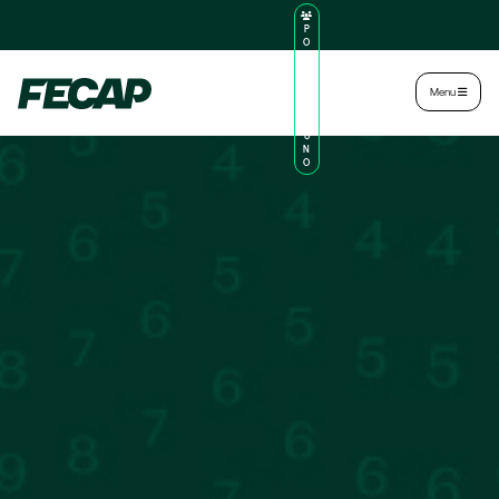
P
O
R
TA
L
|
Intranet
|
Menu
D
O
AL
U
N
O