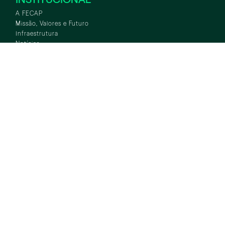
A FECAP
Missão, Valores e Futuro
Infraestrutura
Notícias
Eventos
Indicadores de Qualidade e Prêmios
Certificações
Hino Alvarista
Fundo de Bolsas
FALE CONOSCO
Contatos
Trabalhe Conosco
Ouvidoria
CPC – Classe de Primeira Classe
Assessoria de Imprensa
Fornecedores
RESPONSABILIDADE SOCIAL
Gestão do Meio Ambiente
Projeto Integração