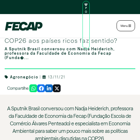
P
O
R
TA
L
|
Intranet
|
Menu
D
O
‘Cobrança’ de ministro brasileiro na
AL
U
COP26 aos países ricos faz sentido?
N
O
A Sputnik Brasil conversou com Nadja Heiderich,
professora da Faculdade de Economia da Fecap
(Funda�...
Agronegócio
|
13/11/21
Compartilhe:
A Sputnik Brasil conversou com Nadja Heiderich, professora
da Faculdade de Economia da Fecap (Fundação Escola de
Comércio Álvares Penteado) e especialista em Economia
Ambiental para saber um pouco mais sobre as políticas
ambientais discutidas na COP26.