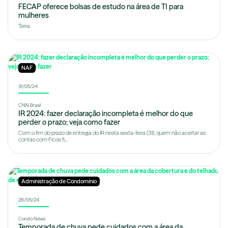
FECAP oferece bolsas de estudo na área de TI para
mulheres
Terra
NAF
31/05/24
CNN Brasil
IR 2024: fazer declaração incompleta é melhor do que
perder o prazo; veja como fazer
Com o fim do prazo de entrega do IR nesta sexta-feira (31); quem não acertar as
contas com Ficos fi...
Administração de Condomínio
28/05/24
Condo News
Temporada de chuva pede cuidados com a área da