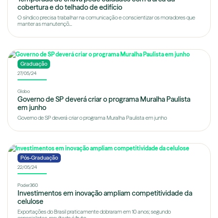
cobertura e do telhado de edifício
O síndico precisa trabalhar na comunicação e conscientizar os moradores que
manter as manutençõ...
Graduação
27/05/24
Globo
Governo de SP deverá criar o programa Muralha Paulista
em junho
Governo de SP deverá criar o programa Muralha Paulista em junho
Pós-Graduação
22/05/24
Poder360
Investimentos em inovação ampliam competitividade da
celulose
Exportações do Brasil praticamente dobraram em 10 anos; segundo