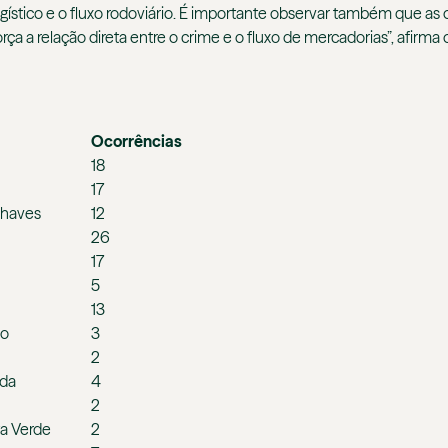
tico e o fluxo rodoviário. É importante observar também que as 
eforça a relação direta entre o crime e o fluxo de mercadorias”, af
Ocorrências
18
17
Chaves
12
26
17
5
13
so
3
2
nda
4
2
a Verde
2