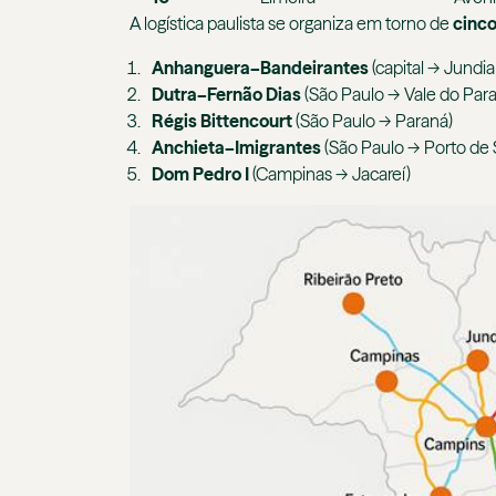
A logística paulista se organiza em torno de
cinco
Anhanguera–Bandeirantes
(capital → Jundi
Dutra–Fernão Dias
(São Paulo → Vale do Para
Régis Bittencourt
(São Paulo → Paraná)
Anchieta–Imigrantes
(São Paulo → Porto de 
Dom Pedro I
(Campinas → Jacareí)