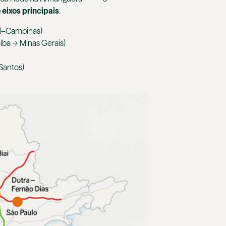
 eixos principais
:
aí–Campinas)
íba → Minas Gerais)
Santos)