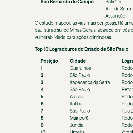
São Bernardo do Campo
Batistini
Alto da Serra
Assunção
O estudo mapeou as vias mais perigosas. Há uma 
paulista ao sul de Minas Gerais, aparece em três
vulnerabilidade para ações criminosas.
Top 10 Logradouros do Estado de São Paulo
Posição
Cidade
Logr
1
Guarulhos
Rodov
2
São Paulo
Rodov
3
Itapecerica da Serra
Rodov
4
São Paulo
Retor
5
Araras
Rodo
6
Itatiba
Rodov
7
São Paulo
Rua 
8
Mairiporã
Rodov
9
Jundiaí
Rodov
10
Limeira
Aven