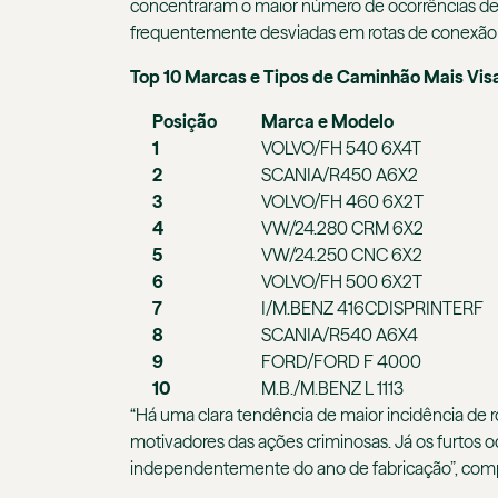
concentraram o maior número de ocorrências de r
frequentemente desviadas em rotas de conexão ent
Top 10 Marcas e Tipos de Caminhão Mais Vis
Posição
Marca e Modelo
1
VOLVO/FH 540 6X4T
2
SCANIA/R450 A6X2
3
VOLVO/FH 460 6X2T
4
VW/24.280 CRM 6X2
5
VW/24.250 CNC 6X2
6
VOLVO/FH 500 6X2T
7
I/M.BENZ 416CDISPRINTERF
8
SCANIA/R540 A6X4
9
FORD/FORD F 4000
10
M.B./M.BENZ L 1113
“Há uma clara tendência de maior incidência de
motivadores das ações criminosas. Já os furtos
independentemente do ano de fabricação”, com