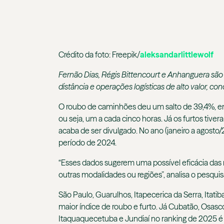
Crédito da foto: Freepik/
aleksandarlittlewolf
Fernão Dias, Régis Bittencourt e Anhanguera são
distância e operações logísticas de alto valor, 
O roubo de caminhões deu um salto de 39,4%, 
ou seja, um a cada cinco horas. Já os furtos tiv
acaba de ser divulgado. No ano (janeiro a agost
período de 2024.
“Esses dados sugerem uma possível eficácia d
outras modalidades ou regiões”, analisa o pesqu
São Paulo, Guarulhos, Itapecerica da Serra, Ita
maior índice de roubo e furto. Já Cubatão, Osasc
Itaquaquecetuba e Jundiaí no ranking de 2025 é 