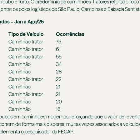
oubo e furto. O predomínio de caminhões-tratores reforça o foco 
re os polos logísticos de São Paulo, Campinas e Baixada Santista”, 
ados – Jan a Ago/25
Tipo de Veículo
Ocorrências
Caminhão trator
75
Caminhão trator
61
Caminhão trator
55
Caminhão
34
Caminhão
28
Caminhão trator
22
Caminhão
21
Caminhão trator
21
Caminhão
20
Caminhão
16
 roubos em caminhões modernos, reforçando que o valor de reven
 ocorrem de forma mais dispersa, muitas vezes associados a veícu
plementa o pesquisador da FECAP.