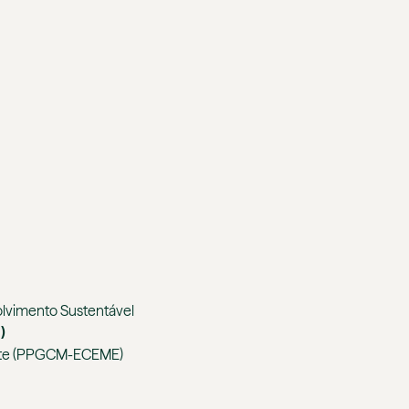
olvimento Sustentável
N
)
uarte (PPGCM-ECEME)