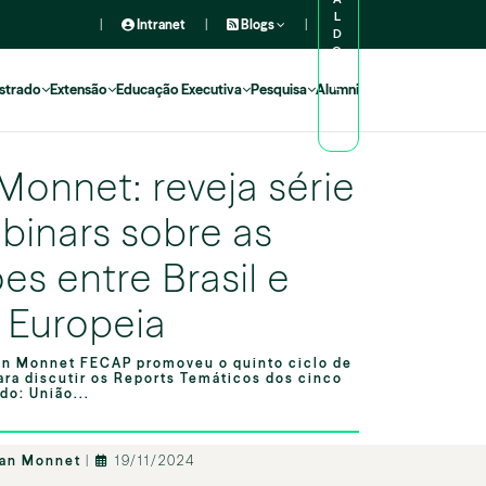
L
|
Intranet
|
Blogs
|
D
O
A
L
strado
Extensão
Educação Executiva
Pesquisa
Alumni
U
N
O
Monnet: reveja série
binars sobre as
es entre Brasil e
 Europeia
n Monnet FECAP promoveu o quinto ciclo de
ara discutir os Reports Temáticos dos cinco
do: União...
ean Monnet
|
19/11/2024