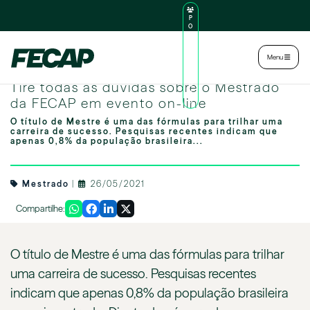
P
O
R
TA
L
|
Intranet
|
Menu
D
O
Image by freepik
AL
Tire todas as dúvidas sobre o Mestrado
U
N
da FECAP em evento on-line
O
O título de Mestre é uma das fórmulas para trilhar uma
carreira de sucesso. Pesquisas recentes indicam que
apenas 0,8% da população brasileira...
Mestrado
|
26/05/2021
Compartilhe:
O título de Mestre é uma das fórmulas para trilhar
uma carreira de sucesso. Pesquisas recentes
indicam que apenas 0,8% da população brasileira