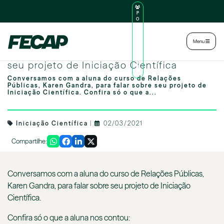
P
O
R
TA
L
|
Intranet
|
Menu
D
O
Karen Gandra relata sua experiência com
AL
U
seu projeto de Iniciação Científica
N
O
Conversamos com a aluna do curso de Relações
Públicas, Karen Gandra, para falar sobre seu projeto de
Iniciação Científica. Confira só o que a...
Iniciação Científica
|
02/03/2021
Compartilhe:
Conversamos com a aluna do curso de Relações Públicas,
Karen Gandra, para falar sobre seu projeto de Iniciação
Científica.
Confira só o que a aluna nos contou: