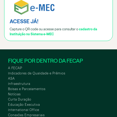
ACESSE JÁ!
Capture o QR code ou acesse para consultar o
cadastro da
Instituição no Sistema e-MEC
FIQUE POR DENTRO DA FECAP
A FECAP
Indicadores de Qualidade e Prêmios
ASA
Infraestrutura
Bolsas e Parcelamentos
Notícias
Curta Duração
Educação Executiva
International Office
Conexões Empresariais