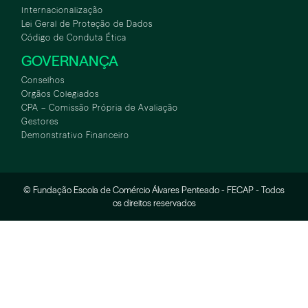
Internacionalização
Lei Geral de Proteção de Dados
Código de Conduta Ética
GOVERNANÇA
Conselhos
Orgãos Colegiados
CPA – Comissão Própria de Avaliação
Gestores
Demonstrativo Financeiro
© Fundação Escola de Comércio Álvares Penteado - FECAP - Todos
os direitos reservados