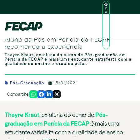
P
O
R
TA
L
|
Intranet
|
D
O
Ex-aluna da Pós em Perícia da FECAP recomenda a experiência
AL
Aluna da Pós em Perícia da FECAP
U
N
recomenda a experiência
O
Thayre Kraut, ex-aluna do curso de Pós-graduação em
Perícia da FECAP é mais uma estudante satisfeita com a
qualidade de ensino oferecida pela...
Pós-Graduação
|
15/01/2021
Compartilhe:
Thayre Kraut
, ex-aluna do curso de
Pós-
graduação em Perícia da FECAP
é mais uma
estudante satisfeita com a qualidade de ensino