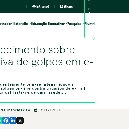
L
|
Intranet
|
Blogs
|
D
O
A
L
strado
Extensão
Educação Executiva
Pesquisa
Alumni
U
N
O
recimento sobre
tiva de golpes em e-
entemente tem-se intensificado a
 golpes on-line contra usuários de e-mail.
ilos! Trata-se de uma fraude:...
 da Informação
|
18/12/2020