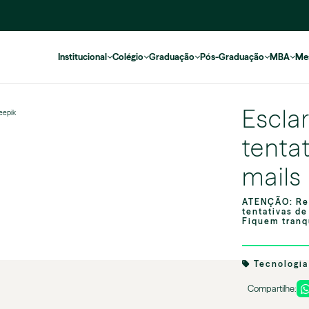
Institucional
Colégio
Graduação
Pós-Graduação
MBA
Me
Escla
reepik
tenta
mails
ATENÇÃO: Rec
tentativas de
Fiquem tranqu
Tecnologia
Compartilhe: