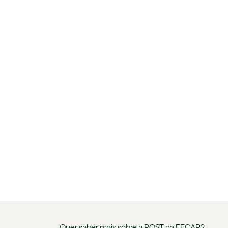
Quer saber mais sobre a
POST
na
FECAP
?