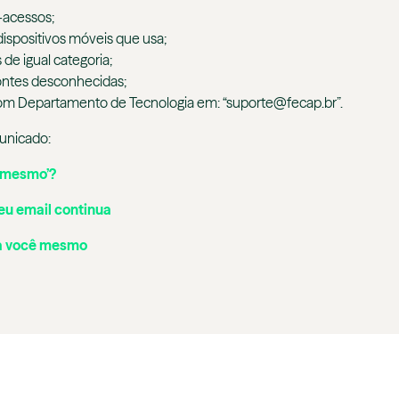
-acessos;
dispositivos móveis que usa;
 de igual categoria;
fontes desconhecidas;
com Departamento de Tecnologia em: “suporte@fecap.br”.
unicado:
 mesmo’?
eu email continua
ra você mesmo