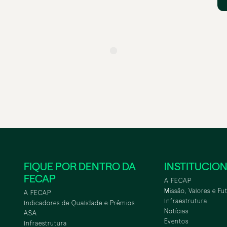
FIQUE POR DENTRO DA
INSTITUCIO
FECAP
A FECAP
Missão, Valores e Fu
A FECAP
Infraestrutura
Indicadores de Qualidade e Prêmios
Notícias
ASA
Eventos
Infraestrutura