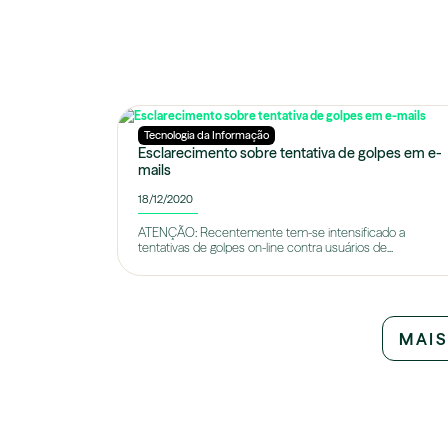
Tecnologia da Informação
Esclarecimento sobre tentativa de golpes em e-
mails
18/12/2020
ATENÇÃO: Recentemente tem-se intensificado a
tentativas de golpes on-line contra usuários de...
MAIS