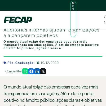
P
O
R
TA
L
|
Intranet
|
D
O
Image by freepik
AL
Auditorias internas ajudam organizações
U
N
a alcançarem objetivos
O
O mundo atual exige das empresas cada vez mais
transparência em suas ações. Além do impacto positivo
no âmbito público, ações claras e...
Pós-Graduação
|
10/12/2020
Compartilhe:
O mundo atual exige das empresas cada vez mais
transparência em suas ações. Além do impacto
positivo no âmbito público, ações claras e objetivas