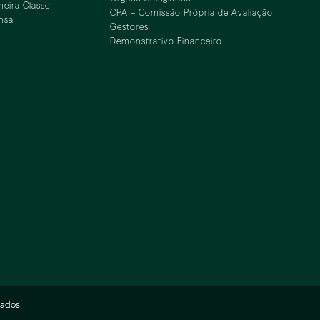
meira Classe
CPA – Comissão Própria de Avaliação
nsa
Gestores
Demonstrativo Financeiro
TOUR VIRTUAL
vados