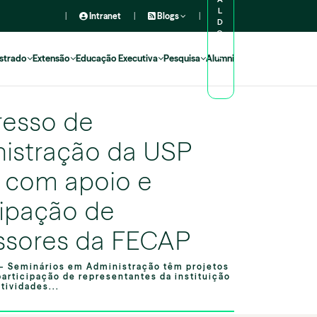
L
|
Intranet
|
Blogs
|
D
O
A
L
strado
Extensão
Educação Executiva
Pesquisa
Alumni
U
N
O
esso de
istração da USP
 com apoio e
cipação de
ssores da FECAP
– Seminários em Administração têm projetos
articipação de representantes da instituição
tividades...