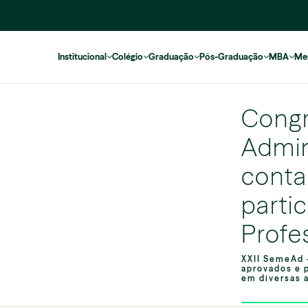
Institucional
Colégio
Graduação
Pós-Graduação
MBA
Me
Congr
Admin
conta
parti
Profe
XXII SemeAd 
aprovados e p
em diversas a