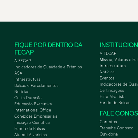
FIQUE POR DENTRO DA
INSTITUCIO
FECAP
A FECAP
Missão, Valores e Fu
A FECAP
Infraestrutura
Indicadores de Qualidade e Prêmios
Notícias
ASA
Eventos
Infraestrutura
Indicadores de Qual
Bolsas e Parcelamentos
Certificações
Notícias
Hino Alvarista
Curta Duração
Fundo de Bolsas
Educação Executiva
International Office
FALE CONO
Conexões Empresariais
Contatos
Iniciação Científica
Trabalhe Conosco
Fundo de Bolsas
Ouvidoria
Alumni Alvaristas