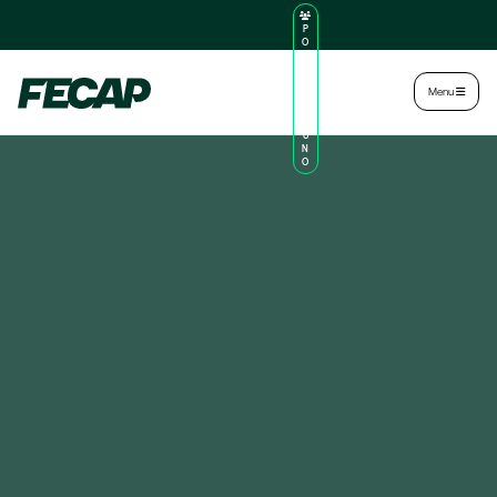
P
O
R
TA
L
|
Intranet
|
Menu
D
O
AL
U
N
O