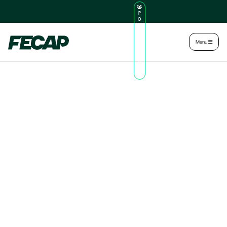
P
O
R
TA
L
|
Intranet
|
Menu
D
O
AL
U
N
O