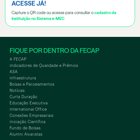
ACESSE JÁ!
Capture o QR code ou acesse para consultar o
cadastro da
Instituição no Sistema e-MEC
FIQUE POR DENTRO DA FECAP
A FECAP
Indicadores de Qualidade e Prêmios
ASA
Infraestrutura
Bolsas e Parcelamentos
Notícias
Curta Duração
Educação Executiva
International Office
Conexões Empresariais
Iniciação Científica
Fundo de Bolsas
Alumni Alvaristas