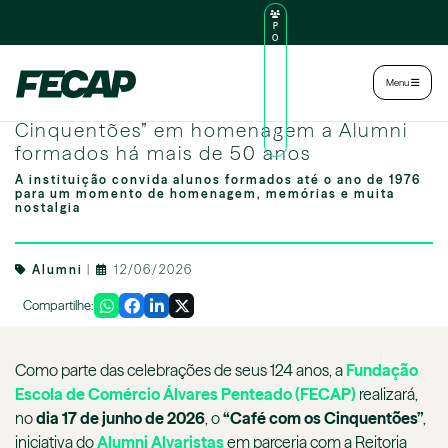
P
O
R
TA
L
|
Intranet
|
Menu
D
O
FECAP promove “Café com os
AL
U
Cinquentões” em homenagem a Alumni
N
formados há mais de 50 anos
O
A instituição convida alunos formados até o ano de 1976
para um momento de homenagem, memórias e muita
nostalgia
Alumni
|
12/06/2026
Compartilhe:
Como parte das celebrações de seus 124 anos, a
Fundação
Escola de Comércio Álvares Penteado (FECAP)
realizará,
no
dia 17 de junho de 2026
, o
“Café com os Cinquentões”
,
iniciativa do
Alumni Alvaristas
em parceria com a Reitoria