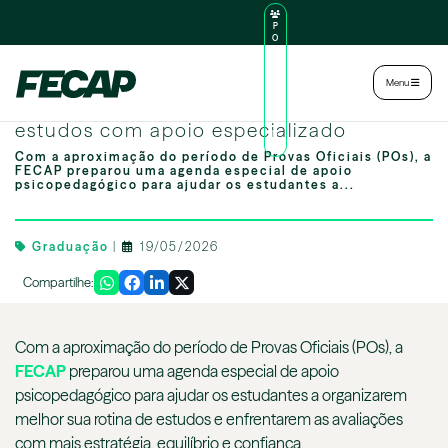
P
O
R
TA
L
|
Intranet
|
Menu
D
O
Prepare-se para as POs! Organize seus
AL
U
estudos com apoio especializado
N
O
Com a aproximação do período de Provas Oficiais (POs), a
FECAP preparou uma agenda especial de apoio
psicopedagógico para ajudar os estudantes a...
Graduação
|
19/05/2026
Compartilhe:
Com a aproximação do período de Provas Oficiais (POs), a
FECAP
preparou uma agenda especial de apoio
psicopedagógico para ajudar os estudantes a organizarem
melhor sua rotina de estudos e enfrentarem as avaliações
com mais estratégia, equilíbrio e confiança.