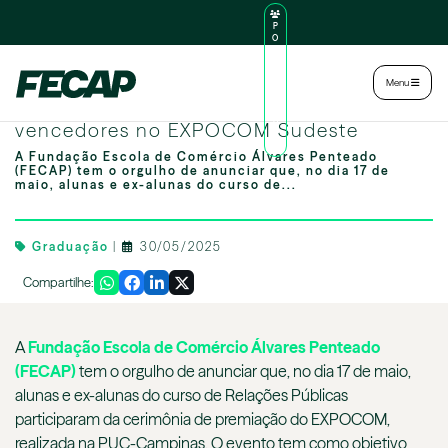
P
O
R
TA
L
|
Intranet
|
Menu
D
O
Trabalhos do curso de RP da FECAP são
AL
U
vencedores no EXPOCOM Sudeste
N
O
A Fundação Escola de Comércio Álvares Penteado
(FECAP) tem o orgulho de anunciar que, no dia 17 de
maio, alunas e ex-alunas do curso de...
Graduação
|
30/05/2025
Compartilhe:
A
Fundação Escola de Comércio Álvares Penteado
(FECAP)
tem o orgulho de anunciar que, no dia 17 de maio,
alunas e ex-alunas do curso de Relações Públicas
participaram da cerimônia de premiação do EXPOCOM,
realizada na PUC-Campinas. O evento tem como objetivo