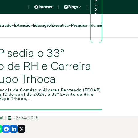
L
|
Intranet
|
Blogs
|
D
O
A
L
strado
Extensão
Educação Executiva
Pesquisa
Alumni
U
N
O
 sedia o 33º
o de RH e Carreira
upo Trhoca
scola de Comércio Álvares Penteado (FECAP)
a 12 de abril de 2025, o 33º Evento de RH e
rupo Trhoca,...
nal
|
23/04/2025