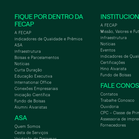
FIQUE POR DENTRO DA
INSTITUCIO
FECAP
A FECAP
Missão, Valores e Fu
A FECAP
Infraestrutura
Indicadores de Qualidade e Prêmios
Notícias
ASA
Eventos
Infraestrutura
Indicadores de Qual
Bolsas e Parcelamentos
Certificações
Notícias
Hino Alvarista
Curta Duração
Fundo de Bolsas
Educação Executiva
International Office
FALE CONO
Conexões Empresariais
Contatos
Iniciação Científica
Trabalhe Conosco
Fundo de Bolsas
Ouvidoria
Alumni Alvaristas
CPC – Classe de Pri
ASA
Assessoria de Impre
Fornecedores
Quem Somos
Cesta de Serviços
Validação de Diplomas