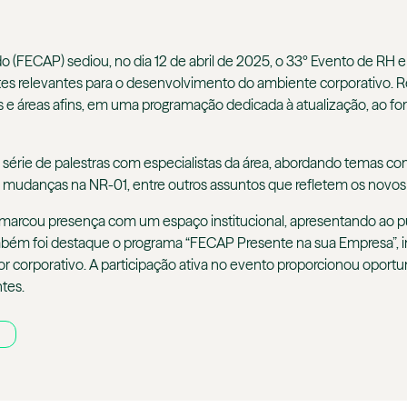
(FECAP) sediou, no dia 12 de abril de 2025, o 33º Evento de RH e
es relevantes para o desenvolvimento do ambiente corporativo. R
e áreas afins, em uma programação dedicada à atualização, ao for
a série de palestras com especialistas da área, abordando temas 
es mudanças na NR-01, entre outros assuntos que refletem os novo
arcou presença com um espaço institucional, apresentando ao públi
ém foi destaque o programa “FECAP Presente na sua Empresa”, ini
or corporativo. A participação ativa no evento proporcionou oport
ntes.
A